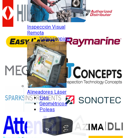
Inspección Visual
Remota
Videoscopios
Alineadores Láser
Ejes
Geométricos
Poleas