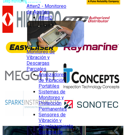
Atten2 - Monitoreo
de Aceites
Atten2
Monitoreo de
Vibración y
Descargas
Parciales
Analizadores
de Vibración
Portátiles
Sistemas de
Monitoreo y
Protección
Permanentes
Sensores de
Vibración y
Desplazamiento
Sistema de