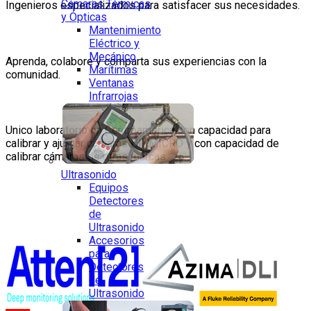
Cámaras Térmicas
Ingenieros especializados para satisfacer sus necesidades.
y Ópticas
Mantenimiento
Blog Termogram
Eléctrico y
Mecánico
Aprenda, colabore y comparta sus experiencias con la
Marítimas
comunidad.
Ventanas
Infrarrojas
Laboratorio de Calibración
Unico laboratorio en Centroamérica con capacidad para
calibrar y ajustar cámaras HIKMICRO y con capacidad de
calibrar cámaras de otras marcas
Ultrasonido
Equipos
Detectores
de
Ultrasonido
Accesorios
para
Detectores
de
Ultrasonido