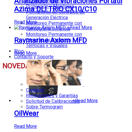
Analizador de Vibraciones Portátil
Rotatoria Industrial
Protección y Monitoreo
Azima DLI TRIO CX10/C10
Permanente de Centrales de
Generación Eléctrica
Read More
Monitoreo Permanente con
+
Read More
Termografía Infrarroja
Monitoreo Permanente con
Raymarine Axiom MFD
Cámaras de Vigilancia
Térmicas y Visuales
Blog
Read More
Contacto y Soporte
NOVEDADES
Contacto
Reparaciones y Garantías
+
Read More
Solicitud de Calibraciones
Sobre Termogram
OilWear
Read More