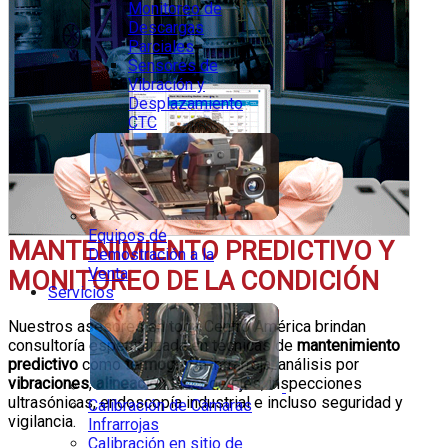
Monitoreo de
Descargas
Parciales
Sensores de
Vibración y
Desplazamiento
CTC
Equipos de
MANTENIMIENTO PREDICTIVO
Y
Demostración a la
Venta
MONITOREO DE LA CONDICIÓN
Servicios
Nuestros asesores en toda Centro América brindan
consultoría especializada en técnicas de
mantenimiento
predictivo
como
termografía
infrarroja, análisis por
vibraciones
,
alineación láser
de ejes, inspecciones
ultrasónicas, endoscopía industrial e incluso seguridad y
Calibración de Cámaras
vigilancia.
Infrarrojas
Calibración en sitio de