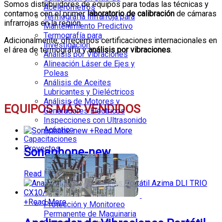
Somos distribuidores de equipos para todas las técnicas y
Acelerómetros
contamos con el primer
laboratorio de calibración
de cámaras
Termografía Infrarroja para
infrarrojas en la región.
Mantenimiento Predictivo
Termografía para
Adicionalmente, ofrecemos certificaciones internacionales en
Investigación
el área de termografía y
análisis por vibraciones
.
Análisis por Vibraciones
Alineación Láser de Ejes y
Poleas
Análisis de Aceites
Lubricantes y Dieléctricos
Análisis de Motores y
EQUIPOS MÁS VENDIDOS
Generadores Eléctricos
Inspecciones con Ultrasonido
Acústico
+
Read More
Capacitaciones
Proyectos
Sonaphone-new
Read More
+
Read More
Protección y Monitoreo
Permanente de Maquinaria